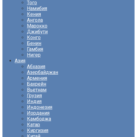
Того
Намибия
Кения
Ангола
Марокко
Джибути
Конго
Бенин
Гамбия
Нигер
Азия
Абхазия
Азербайджан
Армения
Бахрейн
Вьетнам
Грузия
Индия
Индонезия
Иордания
Камбоджа
Катар
Киргизия
Китай