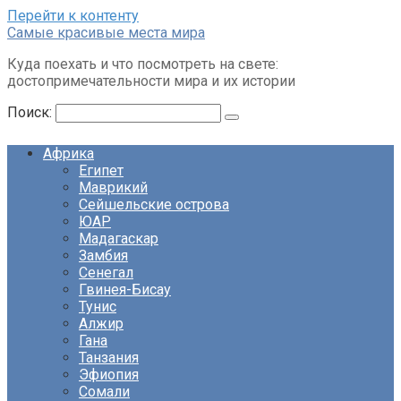
Перейти к контенту
Cамые красивые места мира
Куда поехать и что посмотреть на свете:
достопримечательности мира и их истории
Поиск:
Африка
Египет
Маврикий
Сейшельские острова
ЮАР
Мадагаскар
Замбия
Сенегал
Гвинея-Бисау
Тунис
Алжир
Гана
Танзания
Эфиопия
Сомали