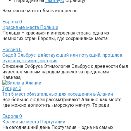
Перейдите на
главную
страницу.
Вам также может быть интересно
Европа
0
Красивые места Польши
Польша – красивая и интересная страна, одна из
немногих стран Европы, где сохранились места
Россия
0
Седой Эльбрус: действующий или потухший, прошлое
вулкана, климат, история
Описание Элбруса Этимология Эльбрус с древности был
известен многим народам далеко за пределами
Кавказа,
Турция
0
Топ 5 мест обязательных для посещения в Алании
Все больше людей рассматривают Аланью как место,
где можно воплотить «морскую мечту». То ради
Европа
0
Красивые места Португалии
На сегодняшний день Португалия – одна из самых