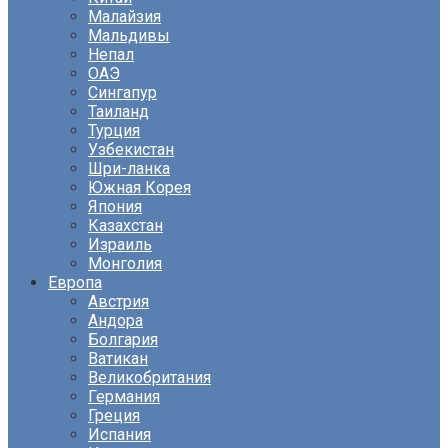
Малайзия
Мальдивы
Непал
ОАЭ
Сингапур
Таиланд
Турция
Узбекистан
Шри-ланка
Южная Корея
Япония
Казахстан
Израиль
Монголия
Европа
Австрия
Андора
Болгария
Ватикан
Великобритания
Германия
Греция
Испания