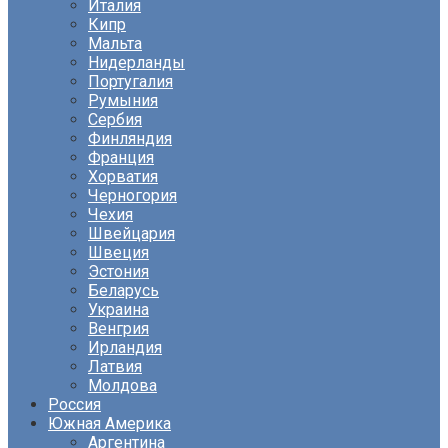
Италия
Кипр
Мальта
Нидерланды
Португалия
Румыния
Сербия
Финляндия
Франция
Хорватия
Черногория
Чехия
Швейцария
Швеция
Эстония
Беларусь
Украина
Венгрия
Ирландия
Латвия
Молдова
Россия
Южная Америка
Аргентина