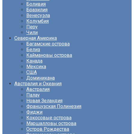
Боливия
Бразилия
Венесуэла
Колумбия
Перу
Чили
Северная Америка
Багамские острова
Белиз
Каймановы острова
Канада
Мексика
США
Доминикана
Австралия и Океания
Австралия
Палау
Новая Зеландия
Французская Полинезия
Фиджи
Кокосовые острова
Маршалловы острова
Остров Рождества