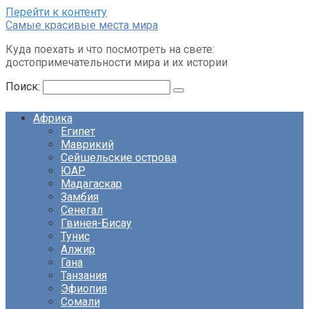
Перейти к контенту
Cамые красивые места мира
Куда поехать и что посмотреть на свете:
достопримечательности мира и их истории
Поиск:
Африка
Египет
Маврикий
Сейшельские острова
ЮАР
Мадагаскар
Замбия
Сенегал
Гвинея-Бисау
Тунис
Алжир
Гана
Танзания
Эфиопия
Сомали