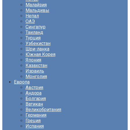
Малайзия
Мальдивы
Непал
ОАЭ
Сингапур
Таиланд
Турция
Узбекистан
Шри-ланка
Южная Корея
Япония
Казахстан
Израиль
Монголия
Европа
Австрия
Андора
Болгария
Ватикан
Великобритания
Германия
Греция
Испания