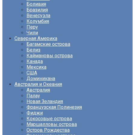
Боливия
Бразилия
Венесуэла
Колумбия
Перу
Чили
Северная Америка
Багамские острова
Белиз
Каймановы острова
Канада
Мексика
США
Доминикана
Австралия и Океания
Австралия
Палау
Новая Зеландия
Французская Полинезия
Фиджи
Кокосовые острова
Маршалловы острова
Остров Рождества