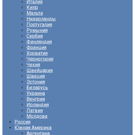
Италия
Кипр
Мальта
Нидерланды
Португалия
Румыния
Сербия
Финляндия
Франция
Хорватия
Черногория
Чехия
Швейцария
Швеция
Эстония
Беларусь
Украина
Венгрия
Ирландия
Латвия
Молдова
Россия
Южная Америка
Аргентина