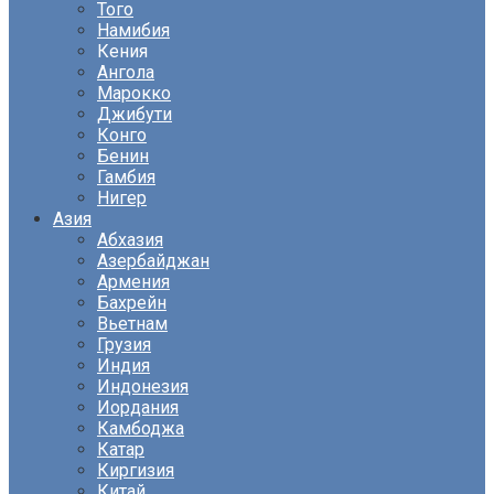
Того
Намибия
Кения
Ангола
Марокко
Джибути
Конго
Бенин
Гамбия
Нигер
Азия
Абхазия
Азербайджан
Армения
Бахрейн
Вьетнам
Грузия
Индия
Индонезия
Иордания
Камбоджа
Катар
Киргизия
Китай