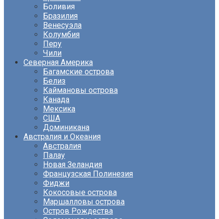
Боливия
Бразилия
Венесуэла
Колумбия
Перу
Чили
Северная Америка
Багамские острова
Белиз
Каймановы острова
Канада
Мексика
США
Доминикана
Австралия и Океания
Австралия
Палау
Новая Зеландия
Французская Полинезия
Фиджи
Кокосовые острова
Маршалловы острова
Остров Рождества