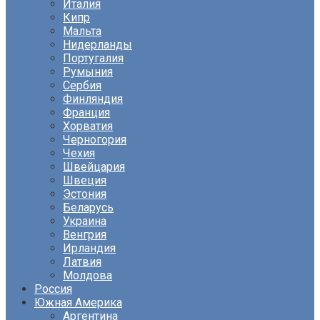
Италия
Кипр
Мальта
Нидерланды
Португалия
Румыния
Сербия
Финляндия
Франция
Хорватия
Черногория
Чехия
Швейцария
Швеция
Эстония
Беларусь
Украина
Венгрия
Ирландия
Латвия
Молдова
Россия
Южная Америка
Аргентина