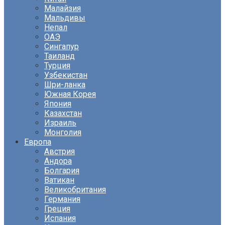
Малайзия
Мальдивы
Непал
ОАЭ
Сингапур
Таиланд
Турция
Узбекистан
Шри-ланка
Южная Корея
Япония
Казахстан
Израиль
Монголия
Европа
Австрия
Андора
Болгария
Ватикан
Великобритания
Германия
Греция
Испания