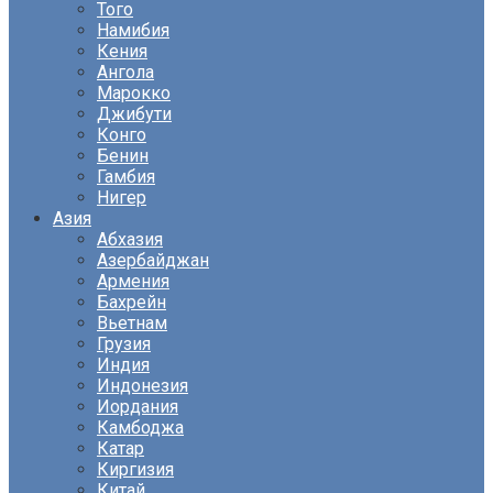
Того
Намибия
Кения
Ангола
Марокко
Джибути
Конго
Бенин
Гамбия
Нигер
Азия
Абхазия
Азербайджан
Армения
Бахрейн
Вьетнам
Грузия
Индия
Индонезия
Иордания
Камбоджа
Катар
Киргизия
Китай