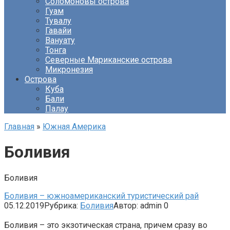
Соломоновы острова
Гуам
Тувалу
Гавайи
Вануату
Тонга
Северные Мариканские острова
Микронезия
Острова
Куба
Бали
Палау
Главная
»
Южная Америка
Боливия
Боливия
Боливия – южноамериканский туристический рай
05.12.2019
Рубрика:
Боливия
Автор:
admin
0
Боливия – это экзотическая страна, причем сразу во