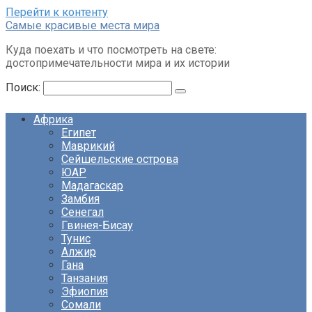
Перейти к контенту
Cамые красивые места мира
Куда поехать и что посмотреть на свете:
достопримечательности мира и их истории
Поиск:
Африка
Египет
Маврикий
Сейшельские острова
ЮАР
Мадагаскар
Замбия
Сенегал
Гвинея-Бисау
Тунис
Алжир
Гана
Танзания
Эфиопия
Сомали