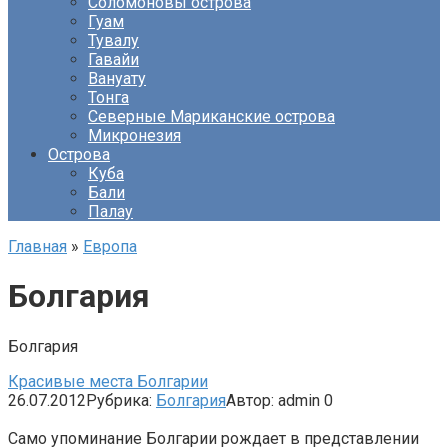
Соломоновы острова
Гуам
Тувалу
Гавайи
Вануату
Тонга
Северные Мариканские острова
Микронезия
Острова
Куба
Бали
Палау
Главная
»
Европа
Болгария
Болгария
Красивые места Болгарии
26.07.2012
Рубрика:
Болгария
Автор:
admin
0
Само упоминание Болгарии рождает в представлении