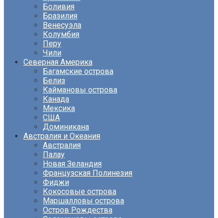
Боливия
Бразилия
Венесуэла
Колумбия
Перу
Чили
Северная Америка
Багамские острова
Белиз
Каймановы острова
Канада
Мексика
США
Доминикана
Австралия и Океания
Австралия
Палау
Новая Зеландия
Французская Полинезия
Фиджи
Кокосовые острова
Маршалловы острова
Остров Рождества