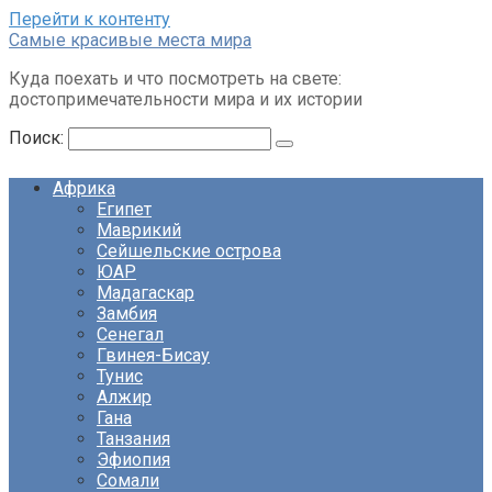
Перейти к контенту
Cамые красивые места мира
Куда поехать и что посмотреть на свете:
достопримечательности мира и их истории
Поиск:
Африка
Египет
Маврикий
Сейшельские острова
ЮАР
Мадагаскар
Замбия
Сенегал
Гвинея-Бисау
Тунис
Алжир
Гана
Танзания
Эфиопия
Сомали