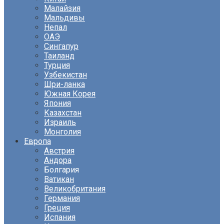
Малайзия
Мальдивы
Непал
ОАЭ
Сингапур
Таиланд
Турция
Узбекистан
Шри-ланка
Южная Корея
Япония
Казахстан
Израиль
Монголия
Европа
Австрия
Андора
Болгария
Ватикан
Великобритания
Германия
Греция
Испания