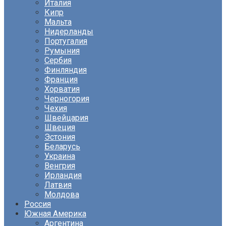
Италия
Кипр
Мальта
Нидерланды
Португалия
Румыния
Сербия
Финляндия
Франция
Хорватия
Черногория
Чехия
Швейцария
Швеция
Эстония
Беларусь
Украина
Венгрия
Ирландия
Латвия
Молдова
Россия
Южная Америка
Аргентина