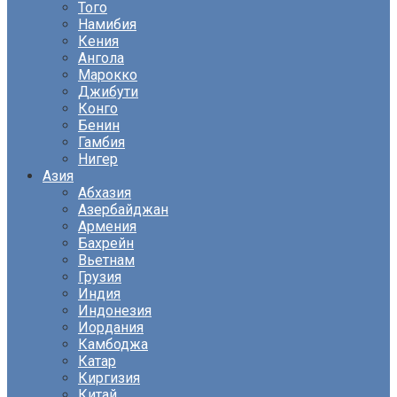
Того
Намибия
Кения
Ангола
Марокко
Джибути
Конго
Бенин
Гамбия
Нигер
Азия
Абхазия
Азербайджан
Армения
Бахрейн
Вьетнам
Грузия
Индия
Индонезия
Иордания
Камбоджа
Катар
Киргизия
Китай