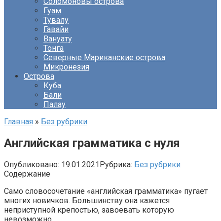
Соломоновы острова
Гуам
Тувалу
Гавайи
Вануату
Тонга
Северные Мариканские острова
Микронезия
Острова
Куба
Бали
Палау
Главная
»
Без рубрики
Английская грамматика с нуля
Опубликовано:
19.01.2021
Рубрика:
Без рубрики
Содержание
Само словосочетание «английская грамматика» пугает
многих новичков. Большинству она кажется
неприступной крепостью, завоевать которую
невозможно.