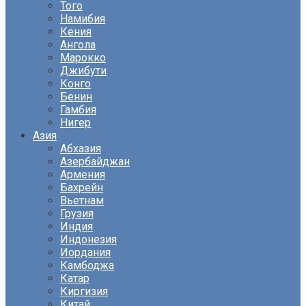
Того
Намибия
Кения
Ангола
Марокко
Джибути
Конго
Бенин
Гамбия
Нигер
Азия
Абхазия
Азербайджан
Армения
Бахрейн
Вьетнам
Грузия
Индия
Индонезия
Иордания
Камбоджа
Катар
Киргизия
Китай