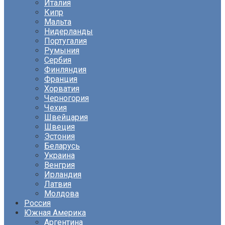
Италия
Кипр
Мальта
Нидерланды
Португалия
Румыния
Сербия
Финляндия
Франция
Хорватия
Черногория
Чехия
Швейцария
Швеция
Эстония
Беларусь
Украина
Венгрия
Ирландия
Латвия
Молдова
Россия
Южная Америка
Аргентина