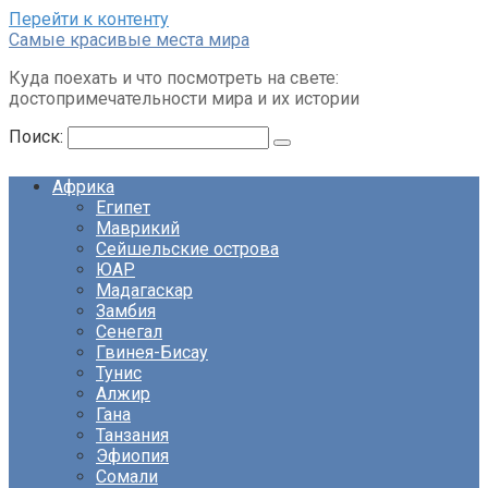
Перейти к контенту
Cамые красивые места мира
Куда поехать и что посмотреть на свете:
достопримечательности мира и их истории
Поиск:
Африка
Египет
Маврикий
Сейшельские острова
ЮАР
Мадагаскар
Замбия
Сенегал
Гвинея-Бисау
Тунис
Алжир
Гана
Танзания
Эфиопия
Сомали