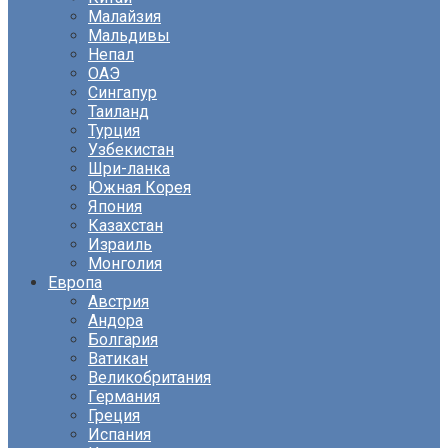
Малайзия
Мальдивы
Непал
ОАЭ
Сингапур
Таиланд
Турция
Узбекистан
Шри-ланка
Южная Корея
Япония
Казахстан
Израиль
Монголия
Европа
Австрия
Андора
Болгария
Ватикан
Великобритания
Германия
Греция
Испания