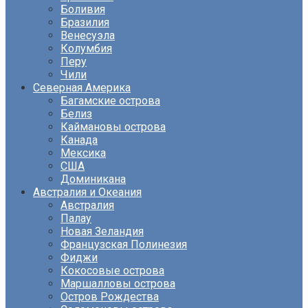
Боливия
Бразилия
Венесуэла
Колумбия
Перу
Чили
Северная Америка
Багамские острова
Белиз
Каймановы острова
Канада
Мексика
США
Доминикана
Австралия и Океания
Австралия
Палау
Новая Зеландия
Французская Полинезия
Фиджи
Кокосовые острова
Маршалловы острова
Остров Рождества