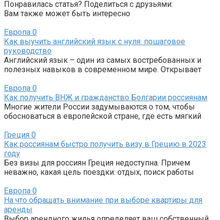
Понравилась статья? Поделиться с друзьями:
Вам также может быть интересно
Европа
0
Как выучить английский язык с нуля: пошаговое
руководство
Английский язык – один из самых востребованных и
полезных навыков в современном мире. Открывает
Европа
0
Как получить ВНЖ и гражданство Болгарии россиянам
Многие жители России задумываются о том, чтобы
обосноваться в европейской стране, где есть мягкий
Греция
0
Как россиянам быстро получить визу в Грецию в 2023
году
Без визы для россиян Греция недоступна. Причем
неважно, какая цель поездки: отдых, поиск работы
Европа
0
На что обращать внимание при выборе квартиры для
аренды
Выбор арендного жилья определяет ваш собственный