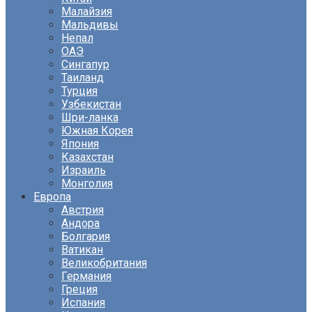
Малайзия
Мальдивы
Непал
ОАЭ
Сингапур
Таиланд
Турция
Узбекистан
Шри-ланка
Южная Корея
Япония
Казахстан
Израиль
Монголия
Европа
Австрия
Андора
Болгария
Ватикан
Великобритания
Германия
Греция
Испания