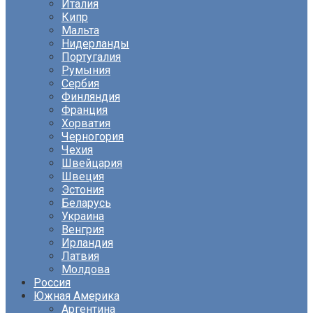
Италия
Кипр
Мальта
Нидерланды
Португалия
Румыния
Сербия
Финляндия
Франция
Хорватия
Черногория
Чехия
Швейцария
Швеция
Эстония
Беларусь
Украина
Венгрия
Ирландия
Латвия
Молдова
Россия
Южная Америка
Аргентина