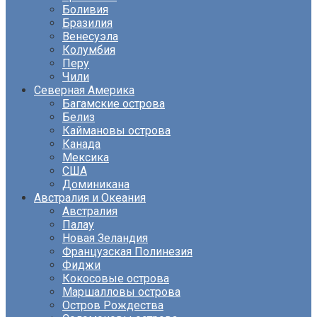
Боливия
Бразилия
Венесуэла
Колумбия
Перу
Чили
Северная Америка
Багамские острова
Белиз
Каймановы острова
Канада
Мексика
США
Доминикана
Австралия и Океания
Австралия
Палау
Новая Зеландия
Французская Полинезия
Фиджи
Кокосовые острова
Маршалловы острова
Остров Рождества