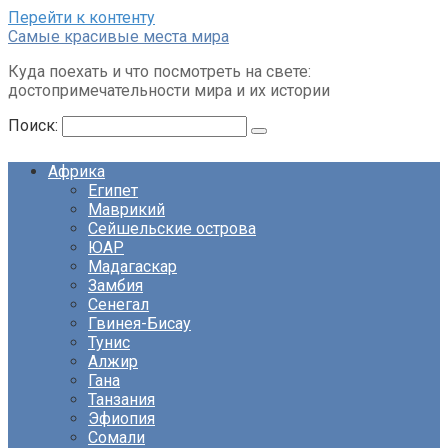
Перейти к контенту
Cамые красивые места мира
Куда поехать и что посмотреть на свете:
достопримечательности мира и их истории
Поиск:
Африка
Египет
Маврикий
Сейшельские острова
ЮАР
Мадагаскар
Замбия
Сенегал
Гвинея-Бисау
Тунис
Алжир
Гана
Танзания
Эфиопия
Сомали