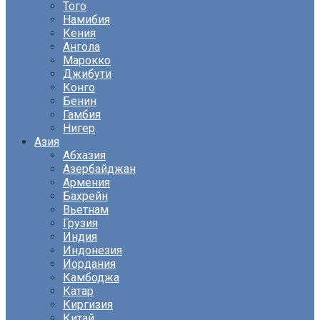
Того
Намибия
Кения
Ангола
Марокко
Джибути
Конго
Бенин
Гамбия
Нигер
Азия
Абхазия
Азербайджан
Армения
Бахрейн
Вьетнам
Грузия
Индия
Индонезия
Иордания
Камбоджа
Катар
Киргизия
Китай