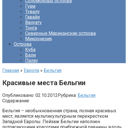
Соломоновы острова
Гуам
Тувалу
Гавайи
Вануату
Тонга
Северные Мариканские острова
Микронезия
Острова
Куба
Бали
Палау
Главная
»
Европа
»
Бельгия
Красивые места Бельгии
Опубликовано:
02.10.2012
Рубрика:
Бельгия
Содержание
Бельгия – необыкновенная страна, полная красивых
мест, является мультикультурным перекрестком
Западной Европы. Пейзаж Бельгии наполнен
потрясающими красотами прибрежной равнины вдоль