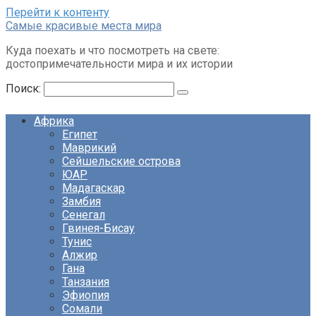
Перейти к контенту
Cамые красивые места мира
Куда поехать и что посмотреть на свете:
достопримечательности мира и их истории
Поиск:
Африка
Египет
Маврикий
Сейшельские острова
ЮАР
Мадагаскар
Замбия
Сенегал
Гвинея-Бисау
Тунис
Алжир
Гана
Танзания
Эфиопия
Сомали