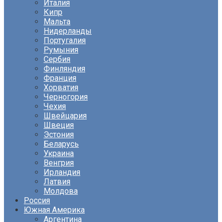
Италия
Кипр
Мальта
Нидерланды
Португалия
Румыния
Сербия
Финляндия
Франция
Хорватия
Черногория
Чехия
Швейцария
Швеция
Эстония
Беларусь
Украина
Венгрия
Ирландия
Латвия
Молдова
Россия
Южная Америка
Аргентина