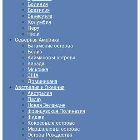
Боливия
Бразилия
Венесуэла
Колумбия
Перу
Чили
Северная Америка
Багамские острова
Белиз
Каймановы острова
Канада
Мексика
США
Доминикана
Австралия и Океания
Австралия
Палау
Новая Зеландия
Французская Полинезия
Фиджи
Кокосовые острова
Маршалловы острова
Остров Рождества