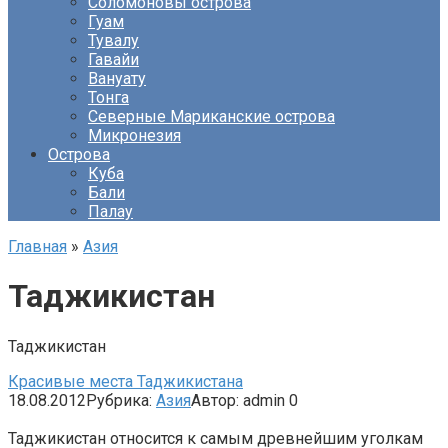
Соломоновы острова
Гуам
Тувалу
Гавайи
Вануату
Тонга
Северные Мариканские острова
Микронезия
Острова
Куба
Бали
Палау
Главная
»
Азия
Таджикистан
Таджикистан
Красивые места Таджикистана
18.08.2012
Рубрика:
Азия
Автор:
admin
0
Таджикистан относится к самым древнейшим уголкам