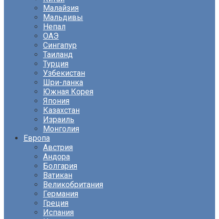
Малайзия
Мальдивы
Непал
ОАЭ
Сингапур
Таиланд
Турция
Узбекистан
Шри-ланка
Южная Корея
Япония
Казахстан
Израиль
Монголия
Европа
Австрия
Андора
Болгария
Ватикан
Великобритания
Германия
Греция
Испания