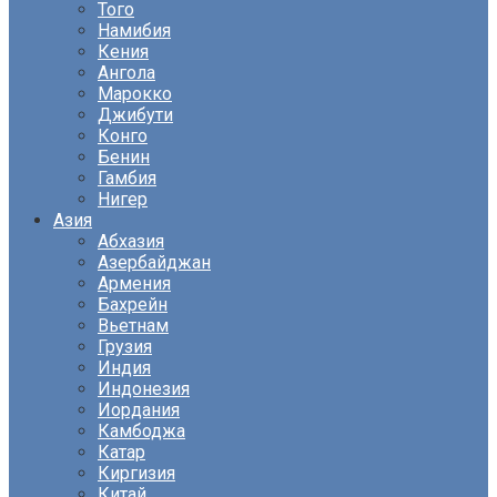
Того
Намибия
Кения
Ангола
Марокко
Джибути
Конго
Бенин
Гамбия
Нигер
Азия
Абхазия
Азербайджан
Армения
Бахрейн
Вьетнам
Грузия
Индия
Индонезия
Иордания
Камбоджа
Катар
Киргизия
Китай