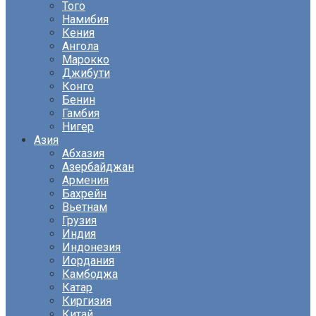
Того
Намибия
Кения
Ангола
Марокко
Джибути
Конго
Бенин
Гамбия
Нигер
Азия
Абхазия
Азербайджан
Армения
Бахрейн
Вьетнам
Грузия
Индия
Индонезия
Иордания
Камбоджа
Катар
Киргизия
Китай