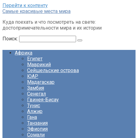
Перейти к контенту
Cамые красивые места мира
Куда поехать и что посмотреть на свете:
достопримечательности мира и их истории
Поиск:
Африка
Египет
Маврикий
Сейшельские острова
ЮАР
Мадагаскар
Замбия
Сенегал
Гвинея-Бисау
Тунис
Алжир
Гана
Танзания
Эфиопия
Сомали