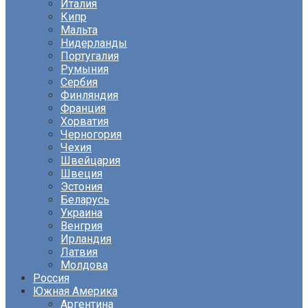
Италия
Кипр
Мальта
Нидерланды
Португалия
Румыния
Сербия
Финляндия
Франция
Хорватия
Черногория
Чехия
Швейцария
Швеция
Эстония
Беларусь
Украина
Венгрия
Ирландия
Латвия
Молдова
Россия
Южная Америка
Аргентина