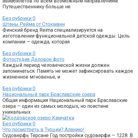
авиабилетов по всем возможным направлениям.
Путешественнику больше не
Без рубрики
0
Штаны Рейма от Стокманн
Финский бренд Reima специализируется на
изготовлении функциональной детской одежды. Цель
компании — одежда, которая
Без рубрики
0
Фотостудия Деловое фото
Каждый период человеческой жизни должен
запоминаться. Память не может зафиксировать каждое
жизненное мгновенье, и
Без рубрики
0
Национальный парк Браславские озера
Общая информация Национальный парк Браславские
озера — один из самых молодых, но поистине
уникальных
Без рубрики
0
Что посмотреть в Турции? Аланию!
Судоверфь Терсане Год постройки судоверфи — 1228. В