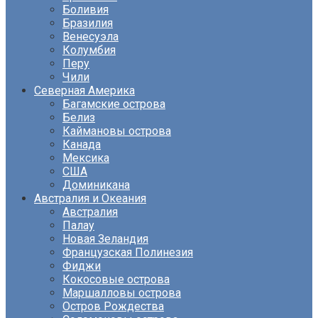
Боливия
Бразилия
Венесуэла
Колумбия
Перу
Чили
Северная Америка
Багамские острова
Белиз
Каймановы острова
Канада
Мексика
США
Доминикана
Австралия и Океания
Австралия
Палау
Новая Зеландия
Французская Полинезия
Фиджи
Кокосовые острова
Маршалловы острова
Остров Рождества