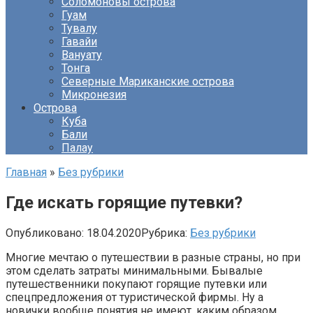
Соломоновы острова
Гуам
Тувалу
Гавайи
Вануату
Тонга
Северные Мариканские острова
Микронезия
Острова
Куба
Бали
Палау
Главная
»
Без рубрики
Где искать горящие путевки?
Опубликовано:
18.04.2020
Рубрика:
Без рубрики
Многие мечтаю о путешествии в разные страны, но при
этом сделать затраты минимальными. Бывалые
путешественники покупают горящие путевки или
спецпредложения от туристической фирмы. Ну а
новички вообще понятия не имеют, каким образом