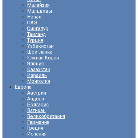
Малайзия
Мальдивы
Непал
ОАЭ
Сингапур
Таиланд
Турция
Узбекистан
Шри-ланка
Южная Корея
Япония
Казахстан
Израиль
Монголия
Европа
Австрия
Андора
Болгария
Ватикан
Великобритания
Германия
Греция
Испания