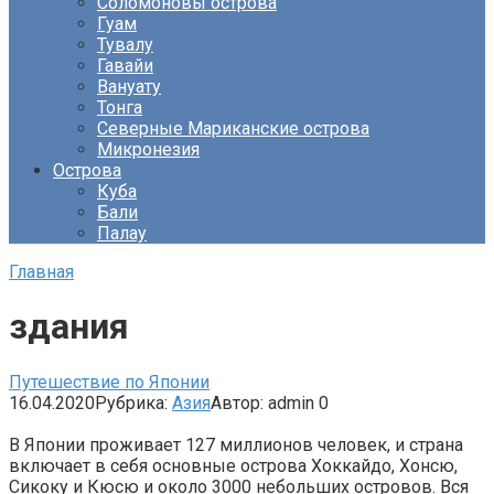
Соломоновы острова
Гуам
Тувалу
Гавайи
Вануату
Тонга
Северные Мариканские острова
Микронезия
Острова
Куба
Бали
Палау
Главная
здания
Путешествие по Японии
16.04.2020
Рубрика:
Азия
Автор:
admin
0
В Японии проживает 127 миллионов человек, и страна
включает в себя основные острова Хоккайдо, Хонсю,
Сикоку и Кюсю и около 3000 небольших островов. Вся