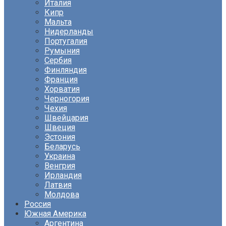
Италия
Кипр
Мальта
Нидерланды
Португалия
Румыния
Сербия
Финляндия
Франция
Хорватия
Черногория
Чехия
Швейцария
Швеция
Эстония
Беларусь
Украина
Венгрия
Ирландия
Латвия
Молдова
Россия
Южная Америка
Аргентина