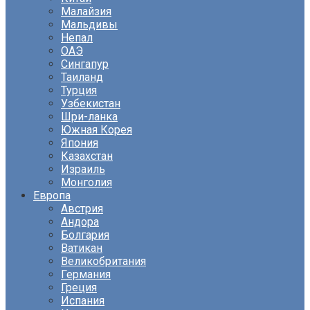
Малайзия
Мальдивы
Непал
ОАЭ
Сингапур
Таиланд
Турция
Узбекистан
Шри-ланка
Южная Корея
Япония
Казахстан
Израиль
Монголия
Европа
Австрия
Андора
Болгария
Ватикан
Великобритания
Германия
Греция
Испания