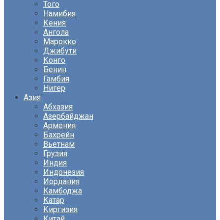
Того
Намибия
Кения
Ангола
Марокко
Джибути
Конго
Бенин
Гамбия
Нигер
Азия
Абхазия
Азербайджан
Армения
Бахрейн
Вьетнам
Грузия
Индия
Индонезия
Иордания
Камбоджа
Катар
Киргизия
Китай