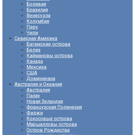
Боливия
Бразилия
Венесуэла
Колумбия
Перу
Чили
Северная Америка
Багамские острова
Белиз
Каймановы острова
Канада
Мексика
США
Доминикана
Австралия и Океания
Австралия
Палау
Новая Зеландия
Французская Полинезия
Фиджи
Кокосовые острова
Маршалловы острова
Остров Рождества