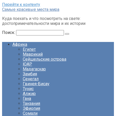
Перейти к контенту
Cамые красивые места мира
Куда поехать и что посмотреть на свете:
достопримечательности мира и их истории
Поиск:
Африка
Египет
Маврикий
Сейшельские острова
ЮАР
Мадагаскар
Замбия
Сенегал
Гвинея-Бисау
Тунис
Алжир
Гана
Танзания
Эфиопия
Сомали