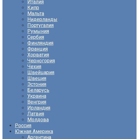
Италия
Кипр
Мальта
Нидерланды
Португалия
Румыния
Сербия
Финляндия
Франция
Хорватия
Черногория
Чехия
Швейцария
Швеция
Эстония
Беларусь
Украина
Венгрия
Ирландия
Латвия
Молдова
Россия
Южная Америка
Аргентина