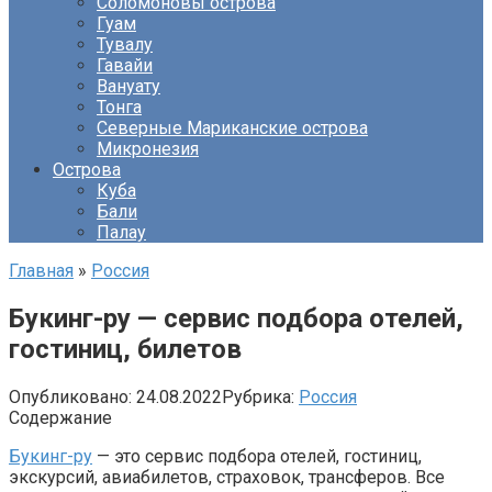
Соломоновы острова
Гуам
Тувалу
Гавайи
Вануату
Тонга
Северные Мариканские острова
Микронезия
Острова
Куба
Бали
Палау
Главная
»
Россия
Букинг-ру — сервис подбора отелей,
гостиниц, билетов
Опубликовано:
24.08.2022
Рубрика:
Россия
Содержание
Букинг-ру
— это сервис подбора отелей, гостиниц,
экскурсий, авиабилетов, страховок, трансферов. Все