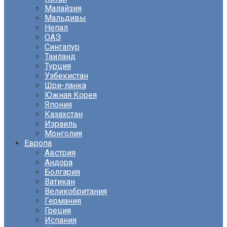
Малайзия
Мальдивы
Непал
ОАЭ
Сингапур
Таиланд
Турция
Узбекистан
Шри-ланка
Южная Корея
Япония
Казахстан
Израиль
Монголия
Европа
Австрия
Андора
Болгария
Ватикан
Великобритания
Германия
Греция
Испания