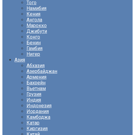
Того
Намибия
Кения
Ангола
Марокко
Джибути
Конго
Бенин
Гамбия
Нигер
Азия
Абхазия
Азербайджан
Армения
Бахрейн
Вьетнам
Грузия
Индия
Индонезия
Иордания
Камбоджа
Катар
Киргизия
Китай