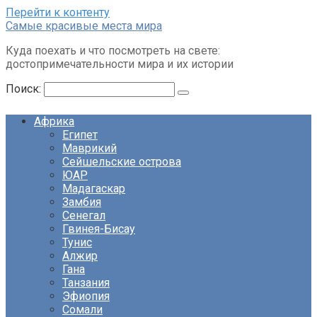
Перейти к контенту
Cамые красивые места мира
Куда поехать и что посмотреть на свете:
достопримечательности мира и их истории
Поиск:
Африка
Египет
Маврикий
Сейшельские острова
ЮАР
Мадагаскар
Замбия
Сенегал
Гвинея-Бисау
Тунис
Алжир
Гана
Танзания
Эфиопия
Сомали