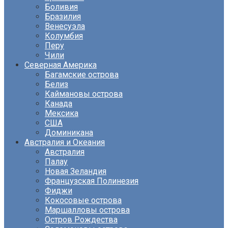
Боливия
Бразилия
Венесуэла
Колумбия
Перу
Чили
Северная Америка
Багамские острова
Белиз
Каймановы острова
Канада
Мексика
США
Доминикана
Австралия и Океания
Австралия
Палау
Новая Зеландия
Французская Полинезия
Фиджи
Кокосовые острова
Маршалловы острова
Остров Рождества