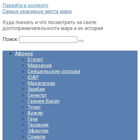
Перейти к контенту
Cамые красивые места мира
Куда поехать и что посмотреть на свете:
достопримечательности мира и их истории
Поиск:
Африка
Египет
Маврикий
Сейшельские острова
ЮАР
Мадагаскар
Замбия
Сенегал
Гвинея-Бисау
Тунис
Алжир
Гана
Танзания
Эфиопия
Сомали