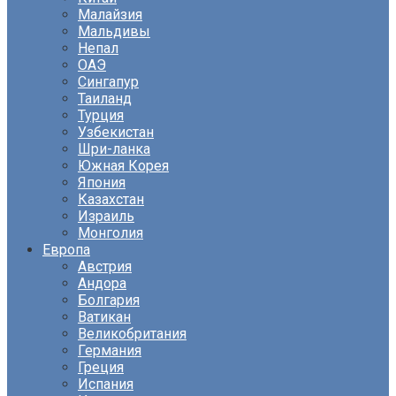
Малайзия
Мальдивы
Непал
ОАЭ
Сингапур
Таиланд
Турция
Узбекистан
Шри-ланка
Южная Корея
Япония
Казахстан
Израиль
Монголия
Европа
Австрия
Андора
Болгария
Ватикан
Великобритания
Германия
Греция
Испания