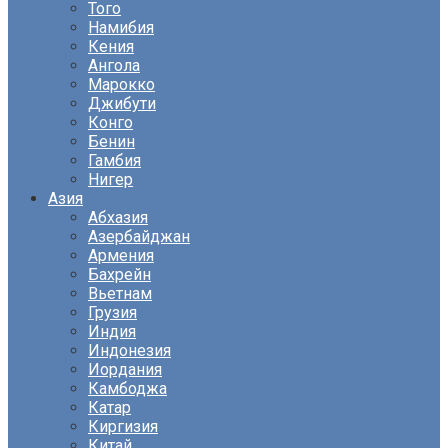
Того
Намибия
Кения
Ангола
Марокко
Джибути
Конго
Бенин
Гамбия
Нигер
Азия
Абхазия
Азербайджан
Армения
Бахрейн
Вьетнам
Грузия
Индия
Индонезия
Иордания
Камбоджа
Катар
Киргизия
Китай