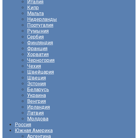
Италия
Кипр
Мальта
Нидерланды
Португалия
Румыния
Сербия
Финляндия
Франция
Хорватия
Черногория
Чехия
Швейцария
Швеция
Эстония
Беларусь
Украина
Венгрия
Ирландия
Латвия
Молдова
Россия
Южная Америка
Аргентина