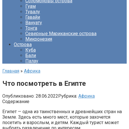
Соломоновы острова
Гуам
Тувалу
Гавайи
Вануату
Тонга
Северные Мариканские острова
Микронезия
Острова
Куба
Бали
Палау
Главная
»
Африка
Что посмотреть в Египте
Опубликовано:
28.06.2022
Рубрика:
Африка
Содержание
Египет — одна из таинственных и древнейших стран на
Земле. Здесь есть много мест, которые захочется
посетить и взрослым, и детям. Каждый турист может
выбрать развлечение по интересам.