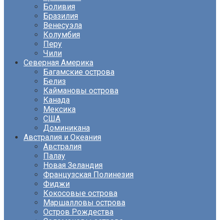
Боливия
Бразилия
Венесуэла
Колумбия
Перу
Чили
Северная Америка
Багамские острова
Белиз
Каймановы острова
Канада
Мексика
США
Доминикана
Австралия и Океания
Австралия
Палау
Новая Зеландия
Французская Полинезия
Фиджи
Кокосовые острова
Маршалловы острова
Остров Рождества