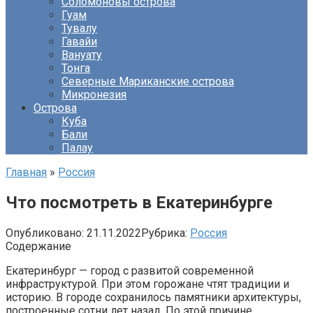
Соломоновы острова
Гуам
Тувалу
Гавайи
Вануату
Тонга
Северные Мариканские острова
Микронезия
Острова
Куба
Бали
Палау
Главная
»
Россия
Что посмотреть в Екатеринбурге
Опубликовано:
21.11.2022
Рубрика:
Россия
Содержание
Екатеринбург — город с развитой современной
инфраструктурой. При этом горожане чтят традиции и
историю. В городе сохранилось памятники архитектуры,
построенные сотни лет назад. По этой причине