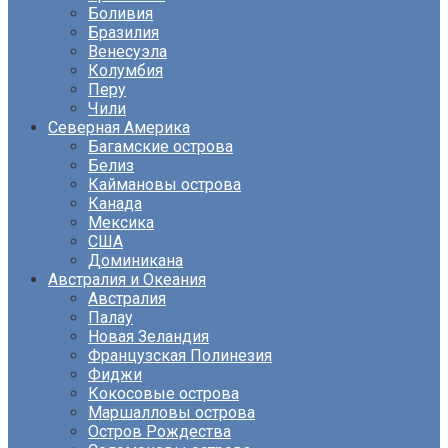
Боливия
Бразилия
Венесуэла
Колумбия
Перу
Чили
Северная Америка
Багамские острова
Белиз
Каймановы острова
Канада
Мексика
США
Доминикана
Австралия и Океания
Австралия
Палау
Новая Зеландия
Французская Полинезия
Фиджи
Кокосовые острова
Маршалловы острова
Остров Рождества