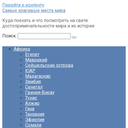
Перейти к контенту
Cамые красивые места мира
Куда поехать и что посмотреть на свете:
достопримечательности мира и их истории
Поиск:
Африка
Египет
Маврикий
Сейшельские острова
ЮАР
Мадагаскар
Замбия
Сенегал
Гвинея-Бисау
Тунис
Алжир
Гана
Танзания
Эфиопия
Сомали