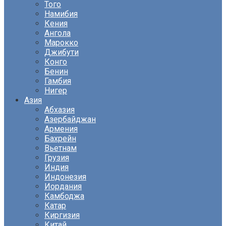
Того
Намибия
Кения
Ангола
Марокко
Джибути
Конго
Бенин
Гамбия
Нигер
Азия
Абхазия
Азербайджан
Армения
Бахрейн
Вьетнам
Грузия
Индия
Индонезия
Иордания
Камбоджа
Катар
Киргизия
Китай