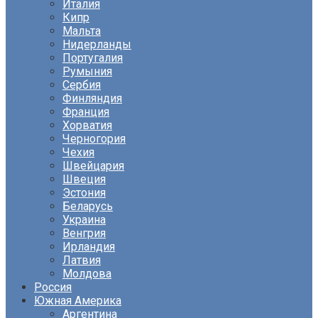
Италия
Кипр
Мальта
Нидерланды
Португалия
Румыния
Сербия
Финляндия
Франция
Хорватия
Черногория
Чехия
Швейцария
Швеция
Эстония
Беларусь
Украина
Венгрия
Ирландия
Латвия
Молдова
Россия
Южная Америка
Аргентина