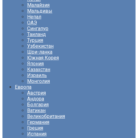
Малайзия
Мальдивы
Непал
ОАЭ
Сингапур
Таиланд
Турция
Узбекистан
Шри-ланка
Южная Корея
Япония
Казахстан
Израиль
Монголия
Европа
Австрия
Андора
Болгария
Ватикан
Великобритания
Германия
Греция
Испания