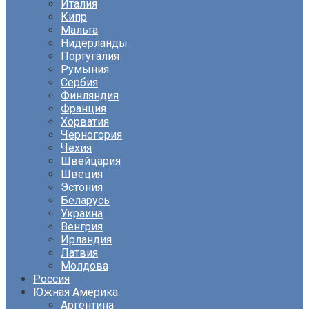
Италия
Кипр
Мальта
Нидерланды
Португалия
Румыния
Сербия
Финляндия
Франция
Хорватия
Черногория
Чехия
Швейцария
Швеция
Эстония
Беларусь
Украина
Венгрия
Ирландия
Латвия
Молдова
Россия
Южная Америка
Аргентина