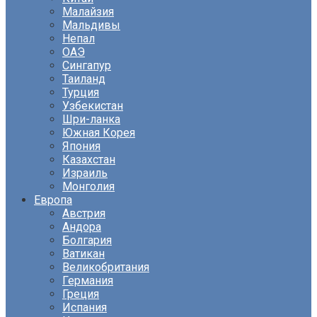
Малайзия
Мальдивы
Непал
ОАЭ
Сингапур
Таиланд
Турция
Узбекистан
Шри-ланка
Южная Корея
Япония
Казахстан
Израиль
Монголия
Европа
Австрия
Андора
Болгария
Ватикан
Великобритания
Германия
Греция
Испания