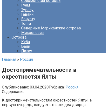
Соломоновы острова
Гуам
Тувалу
Гавайи
Вануату
Тонга
Северные Мариканские острова
Микронезия
Острова
Куба
Бали
Палау
Главная
»
Россия
Достопримечательности в
окрестностях Ялты
Опубликовано:
03.04.2020
Рубрика:
Россия
Содержание
К достопримечательностям окрестностей Ялты, в
первую очередь, следует отнести два дворца: