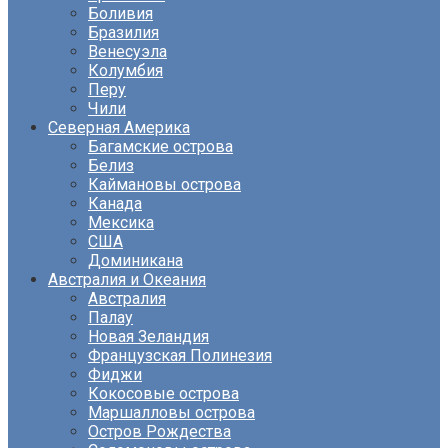
Боливия
Бразилия
Венесуэла
Колумбия
Перу
Чили
Северная Америка
Багамские острова
Белиз
Каймановы острова
Канада
Мексика
США
Доминикана
Австралия и Океания
Австралия
Палау
Новая Зеландия
Французская Полинезия
Фиджи
Кокосовые острова
Маршалловы острова
Остров Рождества