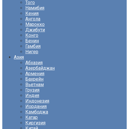
Того
Намибия
Кения
Ангола
Марокко
Джибути
Конго
Бенин
Гамбия
Нигер
Азия
Абхазия
Азербайджан
Армения
Бахрейн
Вьетнам
Грузия
Индия
Индонезия
Иордания
Камбоджа
Катар
Киргизия
Китай