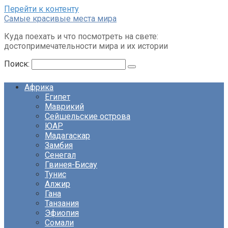
Перейти к контенту
Cамые красивые места мира
Куда поехать и что посмотреть на свете:
достопримечательности мира и их истории
Поиск:
Африка
Египет
Маврикий
Сейшельские острова
ЮАР
Мадагаскар
Замбия
Сенегал
Гвинея-Бисау
Тунис
Алжир
Гана
Танзания
Эфиопия
Сомали