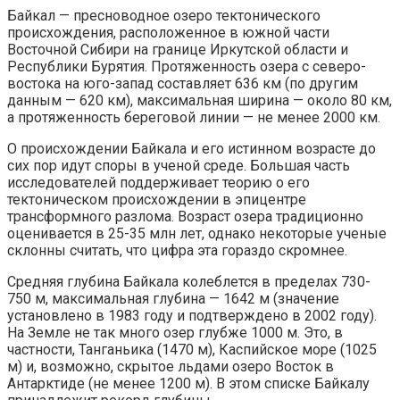
Байкал — пресноводное озеро тектонического
происхождения, расположенное в южной части
Восточной Сибири на границе Иркутской области и
Республики Бурятия. Протяженность озера с северо-
востока на юго-запад составляет 636 км (по другим
данным — 620 км), максимальная ширина — около 80 км,
а протяженность береговой линии — не менее 2000 км.
О происхождении Байкала и его истинном возрасте до
сих пор идут споры в ученой среде. Большая часть
исследователей поддерживает теорию о его
тектоническом происхождении в эпицентре
трансформного разлома. Возраст озера традиционно
оценивается в 25-35 млн лет, однако некоторые ученые
склонны считать, что цифра эта гораздо скромнее.
Средняя глубина Байкала колеблется в пределах 730-
750 м, максимальная глубина — 1642 м (значение
установлено в 1983 году и подтверждено в 2002 году).
На Земле не так много озер глубже 1000 м. Это, в
частности, Танганьика (1470 м), Каспийское море (1025
м) и, возможно, скрытое льдами озеро Восток в
Антарктиде (не менее 1200 м). В этом списке Байкалу