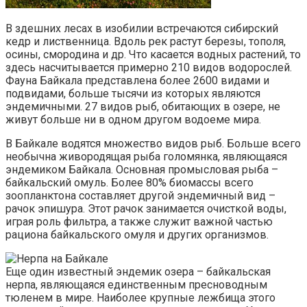
В здешних лесах в изобилии встречаются сибирский
кедр и лиственница. Вдоль рек растут березы, тополя,
осины, смородина и др. Что касается водных растений, то
здесь насчитывается примерно 210 видов водорослей.
Фауна Байкала представлена более 2600 видами и
подвидами, больше тысячи из которых являются
эндемичными. 27 видов рыб, обитающих в озере, не
живут больше ни в одном другом водоеме мира.
В Байкале водятся множество видов рыб. Больше всего
необычна живородящая рыба голомянка, являющаяся
эндемиком Байкала. Основная промысловая рыба –
байкальский омуль. Более 80% биомассы всего
зоопланктона составляет другой эндемичный вид –
рачок эпишура. Этот рачок занимается очисткой воды,
играя роль фильтра, а также служит важной частью
рациона байкальского омуля и других организмов.
Еще один известный эндемик озера – байкальская
нерпа, являющаяся единственным пресноводным
тюленем в мире. Наиболее крупные лежбища этого