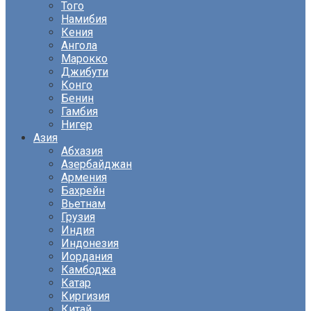
Того
Намибия
Кения
Ангола
Марокко
Джибути
Конго
Бенин
Гамбия
Нигер
Азия
Абхазия
Азербайджан
Армения
Бахрейн
Вьетнам
Грузия
Индия
Индонезия
Иордания
Камбоджа
Катар
Киргизия
Китай