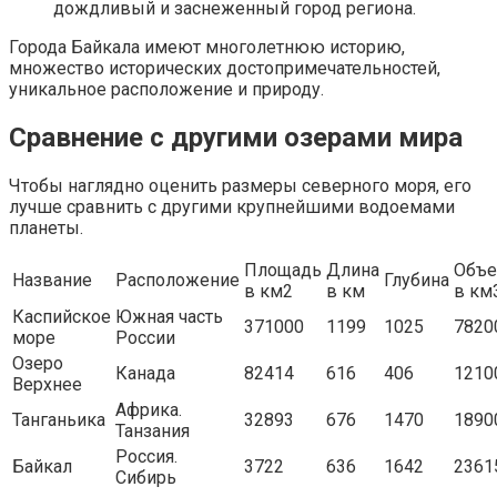
дождливый и заснеженный город региона.
Города Байкала имеют многолетнюю историю,
множество исторических достопримечательностей,
уникальное расположение и природу.
Сравнение с другими озерами мира
Чтобы наглядно оценить размеры северного моря, его
лучше сравнить с другими крупнейшими водоемами
планеты.
Площадь
Длина
Объ
Название
Расположение
Глубина
в км2
в км
в км
Каспийское
Южная часть
371000
1199
1025
7820
море
России
Озеро
Канада
82414
616
406
1210
Верхнее
Африка.
Танганьика
32893
676
1470
1890
Танзания
Россия.
Байкал
3722
636
1642
2361
Сибирь