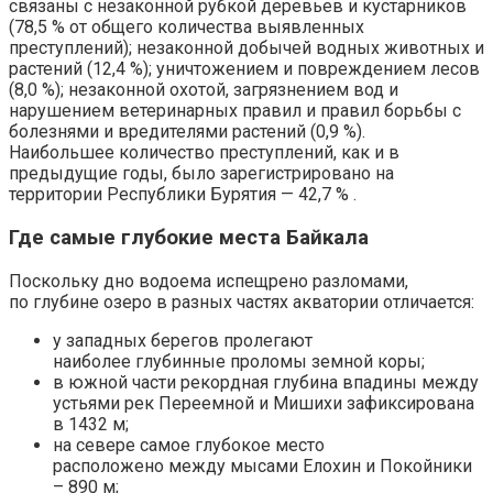
связаны с незаконной рубкой деревьев и кустарников
(78,5 % от общего количества выявленных
преступлений); незаконной добычей водных животных и
растений (12,4 %); уничтожением и повреждением лесов
(8,0 %); незаконной охотой, загрязнением вод и
нарушением ветеринарных правил и правил борьбы с
болезнями и вредителями растений (0,9 %).
Наибольшее количество преступлений, как и в
предыдущие годы, было зарегистрировано на
территории Республики Бурятия — 42,7 % .
Где самые глубокие места Байкала
Поскольку дно водоема испещрено разломами,
по глубине озеро в разных частях акватории отличается:
у западных берегов пролегают
наиболее глубинные проломы земной коры;
в южной части рекордная глубина впадины между
устьями рек Переемной и Мишихи зафиксирована
в 1432 м;
на севере самое глубокое место
расположено между мысами Елохин и Покойники
– 890 м;