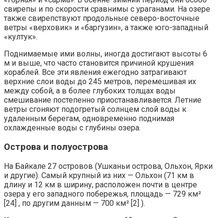
свирепы и по скорости сравнимы с ураганами. На озере
также свирепствуют продольные северо-восточные
ветры «верховик» и «баргузин», а также юго-западный
«култук».
Поднимаемые ими волны, иногда достигают высоты 6
м и выше, что часто становится причиной крушения
кораблей. Все эти явления ежегодно затрагивают
верхние слои воды до 245 метров, перемешивая их
между собой, а в более глубоких толщах воды
смешивание постепенно приостанавливается. Летние
ветры сгоняют подогретый солнцем слой воды к
удаленным берегам, одновременно поднимая
охлажденные воды с глубины озера.
Острова и полуострова
На Байкале 27 островов (Ушканьи острова, Ольхон, Ярки
и другие). Самый крупный из них — Ольхон (71 км в
длину и 12 км в ширину, расположен почти в центре
озера у его западного побережья, площадь — 729 км²
[24] , по другим данным — 700 км² [2] ).