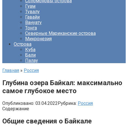
Соломоновы острова
Гуам
Тувалу
Гавайи
Вануату
Тонга
Северные Мариканские острова
Микронезия
Острова
Куба
Бали
Палау
Главная
»
Россия
Глубина озера Байкал: максимально
самое глубокое место
Опубликовано:
03.04.2022
Рубрика:
Россия
Содержание
Общие сведения о Байкале