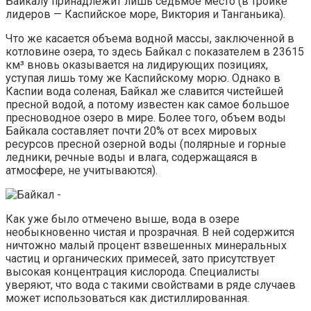
Байкалу принадлежит лишь седьмое место (в тройке
лидеров — Каспийское море, Виктория и Танганьика).
Что же касается объема водной массы, заключенной в
котловине озера, то здесь Байкал с показателем в 23615
км³ вновь оказывается на лидирующих позициях,
уступая лишь тому же Каспийскому морю. Однако в
Каспии вода соленая, Байкал же славится чистейшей
пресной водой, а потому известен как самое большое
пресноводное озеро в мире. Более того, объем воды
Байкала составляет почти 20% от всех мировых
ресурсов пресной озерной воды (полярные и горные
ледники, речные воды и влага, содержащаяся в
атмосфере, не учитываются).
Как уже было отмечено выше, вода в озере
необыкновенно чистая и прозрачная. В ней содержится
ничтожно малый процент взвешенных минеральных
частиц и органических примесей, зато присутствует
высокая концентрация кислорода. Специалисты
уверяют, что вода с такими свойствами в ряде случаев
может использоваться как дистиллированная.