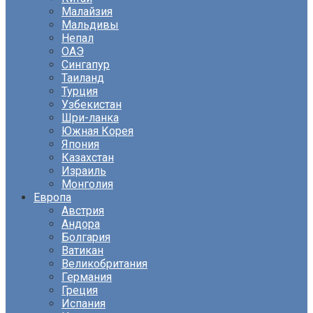
Малайзия
Мальдивы
Непал
ОАЭ
Сингапур
Таиланд
Турция
Узбекистан
Шри-ланка
Южная Корея
Япония
Казахстан
Израиль
Монголия
Европа
Австрия
Андора
Болгария
Ватикан
Великобритания
Германия
Греция
Испания