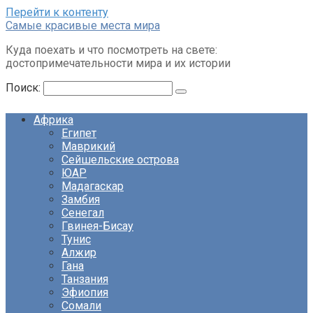
Перейти к контенту
Cамые красивые места мира
Куда поехать и что посмотреть на свете:
достопримечательности мира и их истории
Поиск:
Африка
Египет
Маврикий
Сейшельские острова
ЮАР
Мадагаскар
Замбия
Сенегал
Гвинея-Бисау
Тунис
Алжир
Гана
Танзания
Эфиопия
Сомали