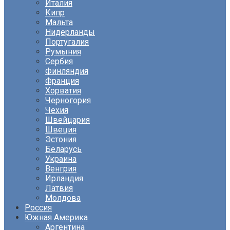
Италия
Кипр
Мальта
Нидерланды
Португалия
Румыния
Сербия
Финляндия
Франция
Хорватия
Черногория
Чехия
Швейцария
Швеция
Эстония
Беларусь
Украина
Венгрия
Ирландия
Латвия
Молдова
Россия
Южная Америка
Аргентина