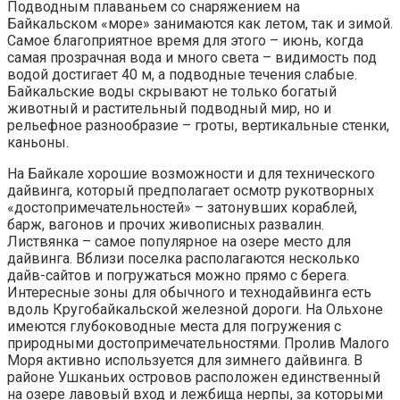
Подводным плаваньем со снаряжением на
Байкальском «море» занимаются как летом, так и зимой.
Самое благоприятное время для этого – июнь, когда
самая прозрачная вода и много света – видимость под
водой достигает 40 м, а подводные течения слабые.
Байкальские воды скрывают не только богатый
животный и растительный подводный мир, но и
рельефное разнообразие – гроты, вертикальные стенки,
каньоны.
На Байкале хорошие возможности и для технического
дайвинга, который предполагает осмотр рукотворных
«достопримечательностей» – затонувших кораблей,
барж, вагонов и прочих живописных развалин.
Листвянка – самое популярное на озере место для
дайвинга. Вблизи поселка располагаются несколько
дайв-сайтов и погружаться можно прямо с берега.
Интересные зоны для обычного и технодайвинга есть
вдоль Кругобайкальской железной дороги. На Ольхоне
имеются глубоководные места для погружения с
природными достопримечательностями. Пролив Малого
Моря активно используется для зимнего дайвинга. В
районе Ушканьих островов расположен единственный
на озере лавовый вход и лежбища нерпы, за которыми