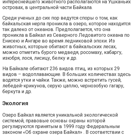
интереснейшего животного располагаются на Ушканьих
островах, в центральной части Байкала.
Среди ученых до сих пор ведутся споры о том, как
байкальская нерпа проникла в озеро, которое находится
так далеко от океанов. Предполагается, что она
проникла в Байкал из Северного Ледовитого океана по
Енисею и Ангаре во время ледниковой эпохи. Из
животных, которые обитают в байкальских лесах,
можно отметить бурого медведя, росомаху, кабаргу,
изюбря, лося, лисицу, белку и др.
На Байкале обитают 236 видов птиц, из которых 29
видов – водоплавающие. В больших количествах здесь
водятся утки и чайки. Также, можно встретить гусей,
лебедей-крикунов, серую цаплю, чернозобую гагару,
беркута и др.
Экология
Озеро Байкал является уникальной экологической
системой, правовые основы охраны которой
регулируются принятым в 1999 году Федеральным
законом «Об охране озера Байкал» . В соответствии с