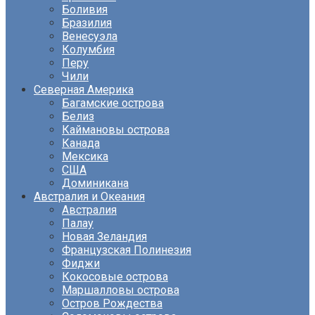
Боливия
Бразилия
Венесуэла
Колумбия
Перу
Чили
Северная Америка
Багамские острова
Белиз
Каймановы острова
Канада
Мексика
США
Доминикана
Австралия и Океания
Австралия
Палау
Новая Зеландия
Французская Полинезия
Фиджи
Кокосовые острова
Маршалловы острова
Остров Рождества