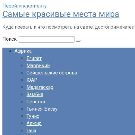
Перейти к контенту
Cамые красивые места мира
Куда поехать и что посмотреть на свете: достопримечател
Поиск:
Африка
Египет
Маврикий
Сейшельские острова
ЮАР
Мадагаскар
Замбия
Сенегал
Гвинея-Бисау
Тунис
Алжир
Гана