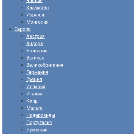
Япония
Казахстан
Израиль
Монголия
Европа
Австрия
Андора
Болгария
Ватикан
Великобритания
Германия
Греция
Испания
Италия
Кипр
Мальта
Нидерланды
Португалия
Румыния