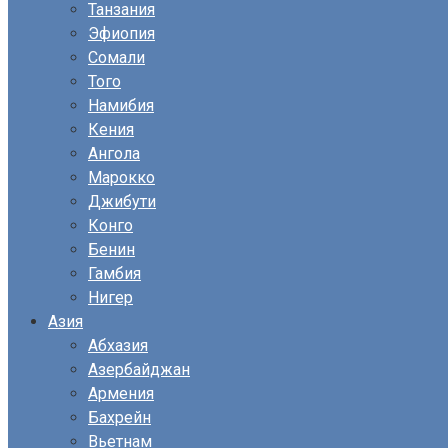
Танзания
Эфиопия
Сомали
Того
Намибия
Кения
Ангола
Марокко
Джибути
Конго
Бенин
Гамбия
Нигер
Азия
Абхазия
Азербайджан
Армения
Бахрейн
Вьетнам