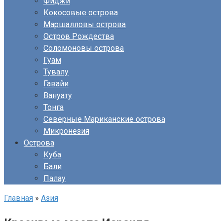
Фиджи
Кокосовые острова
Маршалловы острова
Остров Рождества
Соломоновы острова
Гуам
Тувалу
Гавайи
Вануату
Тонга
Северные Мариканские острова
Микронезия
Острова
Куба
Бали
Палау
Главная
»
Азия