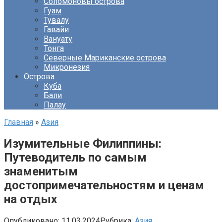
Соломоновы острова
Гуам
Тувалу
Гавайи
Вануату
Тонга
Северные Мариканские острова
Микронезия
Острова
Куба
Бали
Палау
Главная
»
Азия
Изумительные Филиппины:
Путеводитель по самым
знаменитым
достопримечательностям и ценам
на отдых
Опубликовано:
11.03.2024
Рубрика:
Азия