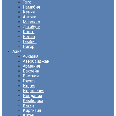
Того
Намибия
Кения
Ангола
Марокко
Джибути
Конго
Бенин
Гамбия
Нигер
Азия
Абхазия
Азербайджан
Армения
Бахрейн
Вьетнам
Грузия
Индия
Индонезия
Иордания
Камбоджа
Катар
Киргизия
Китай