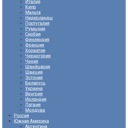
Италия
Кипр
Мальта
Нидерланды
Португалия
Румыния
Сербия
Финляндия
Франция
Хорватия
Черногория
Чехия
Швейцария
Швеция
Эстония
Беларусь
Украина
Венгрия
Ирландия
Латвия
Молдова
Россия
Южная Америка
Аргентина