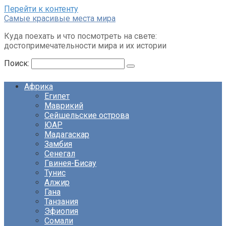
Перейти к контенту
Cамые красивые места мира
Куда поехать и что посмотреть на свете:
достопримечательности мира и их истории
Поиск:
Африка
Египет
Маврикий
Сейшельские острова
ЮАР
Мадагаскар
Замбия
Сенегал
Гвинея-Бисау
Тунис
Алжир
Гана
Танзания
Эфиопия
Сомали