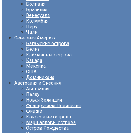
Боливия
Бразилия
Венесуэла
Колумбия
Перу
Чили
Северная Америка
Багамские острова
Белиз
Каймановы острова
Канада
Мексика
США
Доминикана
Австралия и Океания
Австралия
Палау
Новая Зеландия
Французская Полинезия
Фиджи
Кокосовые острова
Маршалловы острова
Остров Рождества