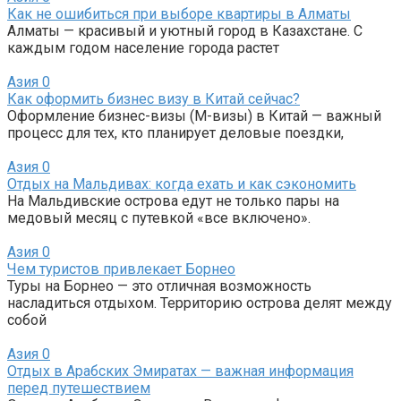
Как не ошибиться при выборе квартиры в Алматы
Алматы — красивый и уютный город в Казахстане. С
каждым годом население города растет
Азия
0
Как оформить бизнес визу в Китай сейчас?
Оформление бизнес-визы (M-визы) в Китай — важный
процесс для тех, кто планирует деловые поездки,
Азия
0
Отдых на Мальдивах: когда ехать и как сэкономить
На Мальдивские острова едут не только пары на
медовый месяц с путевкой «все включено».
Азия
0
Чем туристов привлекает Борнео
Туры на Борнео — это отличная возможность
насладиться отдыхом. Территорию острова делят между
собой
Азия
0
Отдых в Арабских Эмиратах — важная информация
перед путешествием