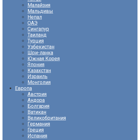
Малайзия
Мальдивы
Непал
ОАЭ
Сингапур
Таиланд
Турция
Узбекистан
Шри-ланка
Южная Корея
Япония
Казахстан
Израиль
Монголия
Европа
Австрия
Андора
Болгария
Ватикан
Великобритания
Германия
Греция
Испания