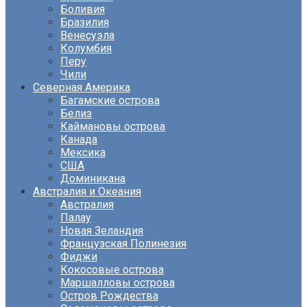
Боливия
Бразилия
Венесуэла
Колумбия
Перу
Чили
Северная Америка
Багамские острова
Белиз
Каймановы острова
Канада
Мексика
США
Доминикана
Австралия и Океания
Австралия
Палау
Новая Зеландия
Французская Полинезия
Фиджи
Кокосовые острова
Маршалловы острова
Остров Рождества