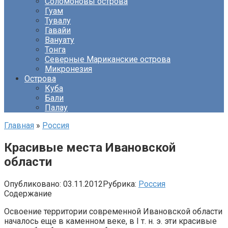
Соломоновы острова
Гуам
Тувалу
Гавайи
Вануату
Тонга
Северные Мариканские острова
Микронезия
Острова
Куба
Бали
Палау
Главная
»
Россия
Красивые места Ивановской
области
Опубликовано:
03.11.2012
Рубрика:
Россия
Содержание
Освоение территории современной Ивановской области
началось еще в каменном веке, в I т. н. э. эти красивые