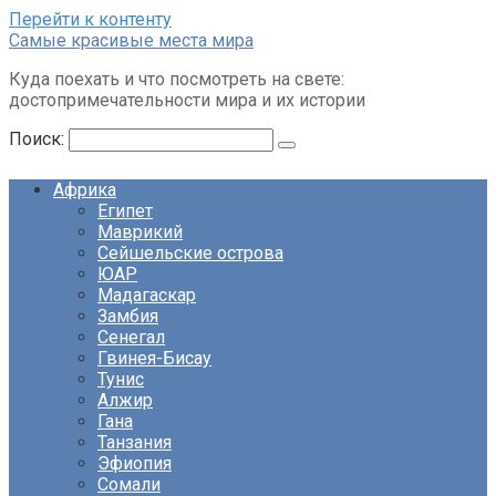
Перейти к контенту
Cамые красивые места мира
Куда поехать и что посмотреть на свете:
достопримечательности мира и их истории
Поиск:
Африка
Египет
Маврикий
Сейшельские острова
ЮАР
Мадагаскар
Замбия
Сенегал
Гвинея-Бисау
Тунис
Алжир
Гана
Танзания
Эфиопия
Сомали