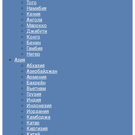
Того
Намибия
Кения
Ангола
Марокко
Джибути
Конго
Бенин
Гамбия
Нигер
Азия
Абхазия
Азербайджан
Армения
Бахрейн
Вьетнам
Грузия
Индия
Индонезия
Иордания
Камбоджа
Катар
Киргизия
Китай