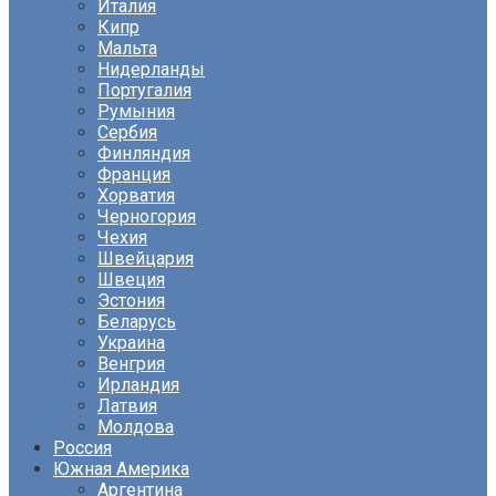
Италия
Кипр
Мальта
Нидерланды
Португалия
Румыния
Сербия
Финляндия
Франция
Хорватия
Черногория
Чехия
Швейцария
Швеция
Эстония
Беларусь
Украина
Венгрия
Ирландия
Латвия
Молдова
Россия
Южная Америка
Аргентина