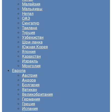
Малайзия
Мальдивы
Непал
ОАЭ
Сингапур
Таиланд
Турция
Узбекистан
Шри-ланка
Южная Корея
Япония
Казахстан
Израиль
Монголия
Европа
Австрия
Андора
Болгария
Ватикан
Великобритания
Германия
Греция
Испания