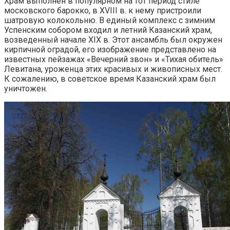
Храм выполнен в популярном на тот период стиле
московского барокко, в XVIII в. к нему пристроили
шатровую колокольню. В единый комплекс с зимним
Успенским собором входил и летний Казанский храм,
возведенный начале XIX в. Этот ансамбль был окружен
кирпичной оградой, его изображение представлено на
известных пейзажах «Вечерний звон» и «Тихая обитель»
Левитана, уроженца этих красивых и живописных мест.
К сожалению, в советское время Казанский храм был
уничтожен.