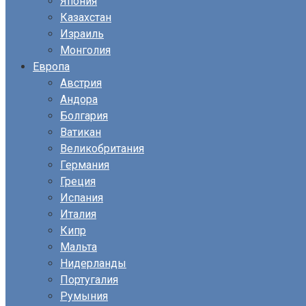
Япония
Казахстан
Израиль
Монголия
Европа
Австрия
Андора
Болгария
Ватикан
Великобритания
Германия
Греция
Испания
Италия
Кипр
Мальта
Нидерланды
Португалия
Румыния