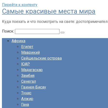
Перейти к контенту
Cамые красивые места мира
Куда поехать и что посмотреть на свете: достопримечател
Поиск:
Африка
Египет
Маврикий
Сейшельские острова
ЮАР
Мадагаскар
Замбия
Сенегал
Гвинея-Бисау
Тунис
Алжир
Гана