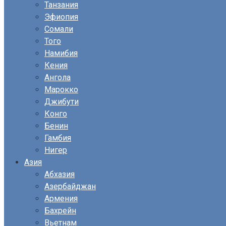
Танзания
Эфиопия
Сомали
Того
Намибия
Кения
Ангола
Марокко
Джибути
Конго
Бенин
Гамбия
Нигер
Азия
Абхазия
Азербайджан
Армения
Бахрейн
Вьетнам