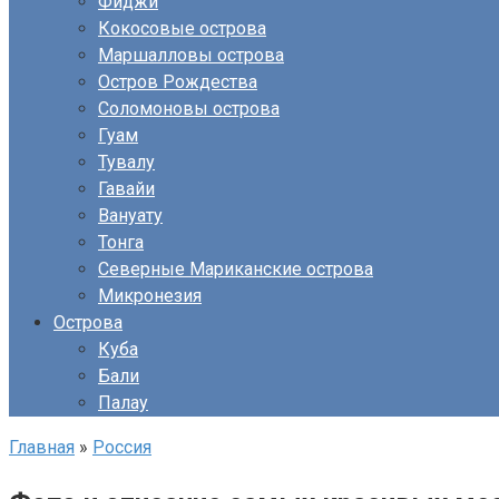
Фиджи
Кокосовые острова
Маршалловы острова
Остров Рождества
Соломоновы острова
Гуам
Тувалу
Гавайи
Вануату
Тонга
Северные Мариканские острова
Микронезия
Острова
Куба
Бали
Палау
Главная
»
Россия