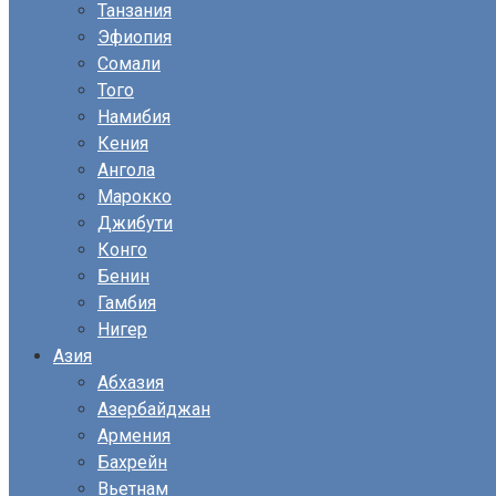
Танзания
Эфиопия
Сомали
Того
Намибия
Кения
Ангола
Марокко
Джибути
Конго
Бенин
Гамбия
Нигер
Азия
Абхазия
Азербайджан
Армения
Бахрейн
Вьетнам