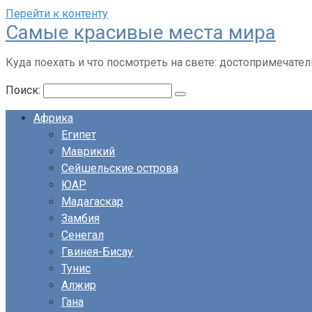
Перейти к контенту
Cамые красивые места мира
Куда поехать и что посмотреть на свете: достопримечател
Поиск:
Африка
Египет
Маврикий
Сейшельские острова
ЮАР
Мадагаскар
Замбия
Сенегал
Гвинея-Бисау
Тунис
Алжир
Гана