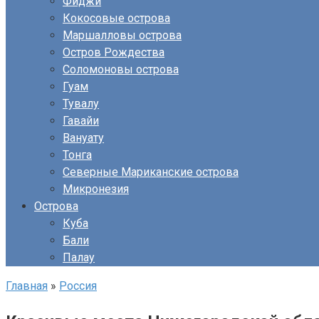
Фиджи
Кокосовые острова
Маршалловы острова
Остров Рождества
Соломоновы острова
Гуам
Тувалу
Гавайи
Вануату
Тонга
Северные Мариканские острова
Микронезия
Острова
Куба
Бали
Палау
Главная
»
Россия