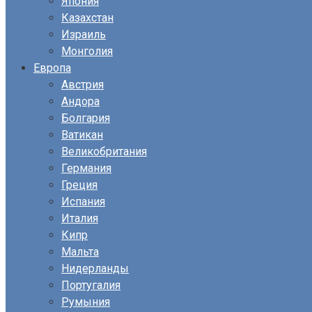
Япония
Казахстан
Израиль
Монголия
Европа
Австрия
Андора
Болгария
Ватикан
Великобритания
Германия
Греция
Испания
Италия
Кипр
Мальта
Нидерланды
Португалия
Румыния