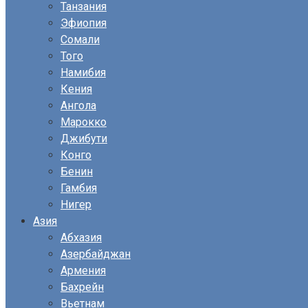
Танзания
Эфиопия
Сомали
Того
Намибия
Кения
Ангола
Марокко
Джибути
Конго
Бенин
Гамбия
Нигер
Азия
Абхазия
Азербайджан
Армения
Бахрейн
Вьетнам