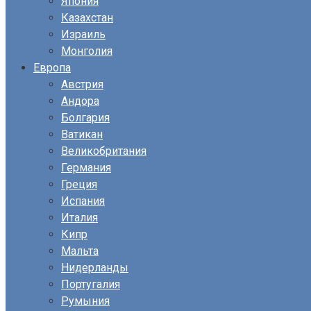
Япония
Казахстан
Израиль
Монголия
Европа
Австрия
Андора
Болгария
Ватикан
Великобритания
Германия
Греция
Испания
Италия
Кипр
Мальта
Нидерланды
Португалия
Румыния