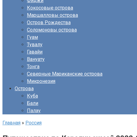
Фиджи
Кокосовые острова
Маршалловы острова
Остров Рождества
Соломоновы острова
Гуам
Тувалу
Гавайи
Вануату
Тонга
Северные Мариканские острова
Микронезия
Острова
Куба
Бали
Палау
Главная
»
Россия