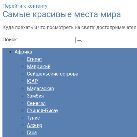
Перейти к контенту
Cамые красивые места мира
Куда поехать и что посмотреть на свете: достопримечател
Поиск:
Африка
Египет
Маврикий
Сейшельские острова
ЮАР
Мадагаскар
Замбия
Сенегал
Гвинея-Бисау
Тунис
Алжир
Гана