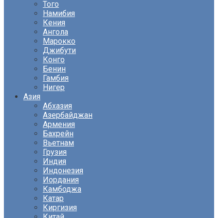
Того
Намибия
Кения
Ангола
Марокко
Джибути
Конго
Бенин
Гамбия
Нигер
Азия
Абхазия
Азербайджан
Армения
Бахрейн
Вьетнам
Грузия
Индия
Индонезия
Иордания
Камбоджа
Катар
Киргизия
Китай