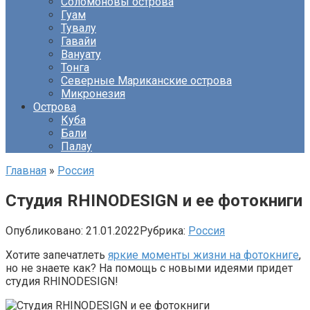
Соломоновы острова
Гуам
Тувалу
Гавайи
Вануату
Тонга
Северные Мариканские острова
Микронезия
Острова
Куба
Бали
Палау
Главная
»
Россия
Студия RHINODESIGN и ее фотокниги
Опубликовано:
21.01.2022
Рубрика:
Россия
Хотите запечатлеть
яркие моменты жизни на фотокниге
,
но не знаете как? На помощь с новыми идеями придет
студия RHINODESIGN!