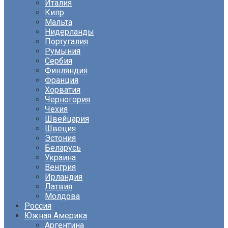
Италия
Кипр
Мальта
Нидерланды
Португалия
Румыния
Сербия
Финляндия
Франция
Хорватия
Черногория
Чехия
Швейцария
Швеция
Эстония
Беларусь
Украина
Венгрия
Ирландия
Латвия
Молдова
Россия
Южная Америка
Аргентина