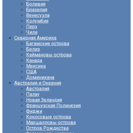
Боливия
Бразилия
Венесуэла
Колумбия
Перу
Чили
Северная Америка
Багамские острова
Белиз
Каймановы острова
Канада
Мексика
США
Доминикана
Австралия и Океания
Австралия
Палау
Новая Зеландия
Французская Полинезия
Фиджи
Кокосовые острова
Маршалловы острова
Остров Рождества