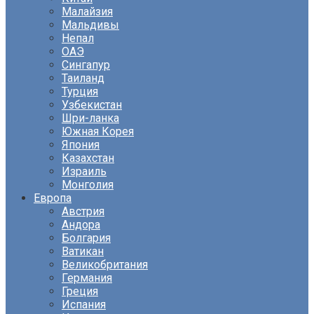
Малайзия
Мальдивы
Непал
ОАЭ
Сингапур
Таиланд
Турция
Узбекистан
Шри-ланка
Южная Корея
Япония
Казахстан
Израиль
Монголия
Европа
Австрия
Андора
Болгария
Ватикан
Великобритания
Германия
Греция
Испания