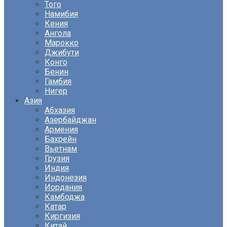
Того
Намибия
Кения
Ангола
Марокко
Джибути
Конго
Бенин
Гамбия
Нигер
Азия
Абхазия
Азербайджан
Армения
Бахрейн
Вьетнам
Грузия
Индия
Индонезия
Иордания
Камбоджа
Катар
Киргизия
Китай