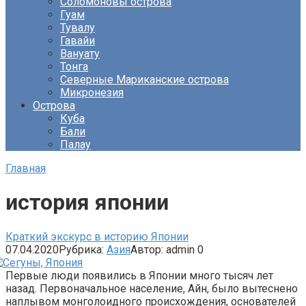
Соломоновы острова
Гуам
Тувалу
Гавайи
Вануату
Тонга
Северные Мариканские острова
Микронезия
Острова
Куба
Бали
Палау
Главная
история японии
Краткий экскурс в историю Японии
07.04.2020
Рубрика:
Азия
Автор:
admin
0
Первые люди появились в Японии много тысяч лет
назад. Первоначальное население, Айн, было вытеснено
наплывом монголоидного происхождения, основателей