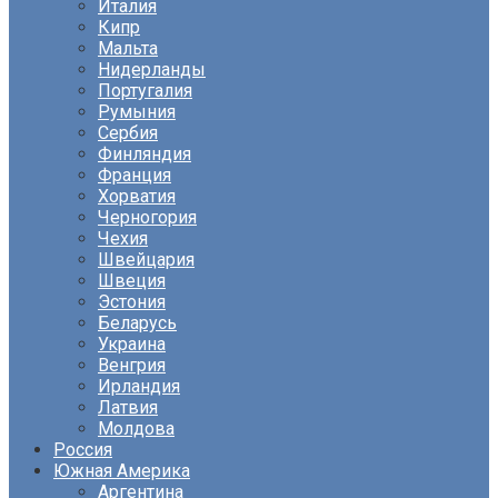
Италия
Кипр
Мальта
Нидерланды
Португалия
Румыния
Сербия
Финляндия
Франция
Хорватия
Черногория
Чехия
Швейцария
Швеция
Эстония
Беларусь
Украина
Венгрия
Ирландия
Латвия
Молдова
Россия
Южная Америка
Аргентина