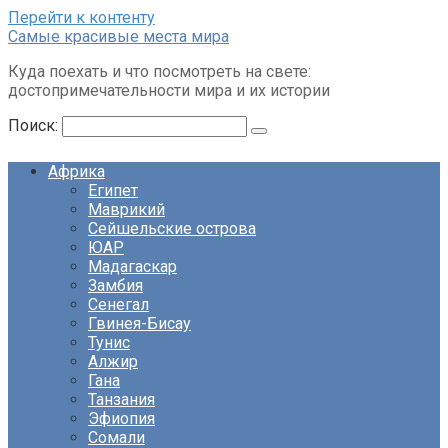
Перейти к контенту
Cамые красивые места мира
Куда поехать и что посмотреть на свете:
достопримечательности мира и их истории
Поиск:
Африка
Египет
Маврикий
Сейшельские острова
ЮАР
Мадагаскар
Замбия
Сенегал
Гвинея-Бисау
Тунис
Алжир
Гана
Танзания
Эфиопия
Сомали