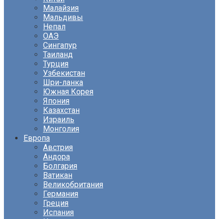
Малайзия
Мальдивы
Непал
ОАЭ
Сингапур
Таиланд
Турция
Узбекистан
Шри-ланка
Южная Корея
Япония
Казахстан
Израиль
Монголия
Европа
Австрия
Андора
Болгария
Ватикан
Великобритания
Германия
Греция
Испания