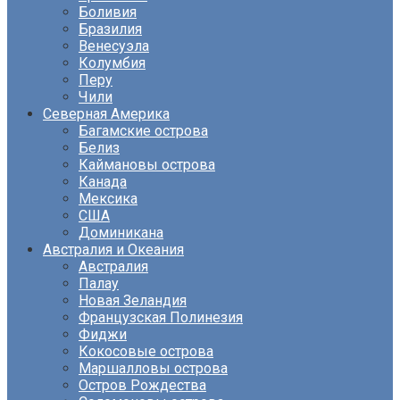
Боливия
Бразилия
Венесуэла
Колумбия
Перу
Чили
Северная Америка
Багамские острова
Белиз
Каймановы острова
Канада
Мексика
США
Доминикана
Австралия и Океания
Австралия
Палау
Новая Зеландия
Французская Полинезия
Фиджи
Кокосовые острова
Маршалловы острова
Остров Рождества